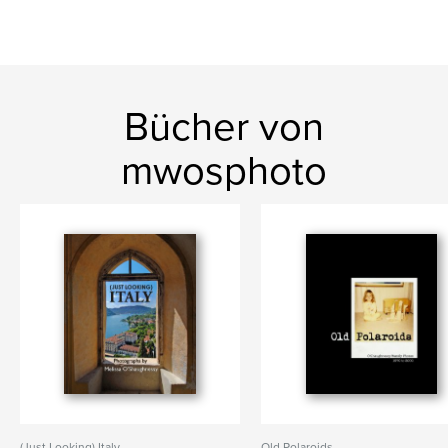
Bücher von
mwosphoto
(Just Looking) Italy
Old Polaroids