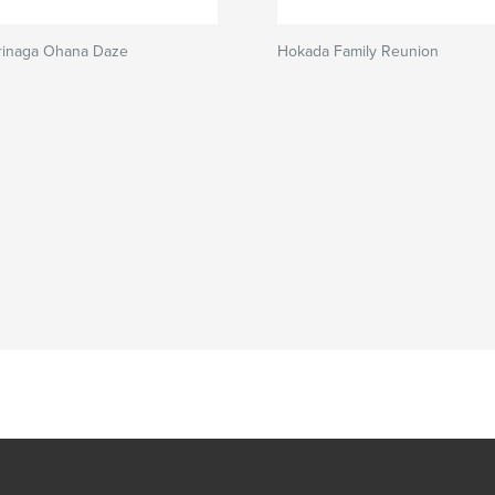
rinaga Ohana Daze
Hokada Family Reunion