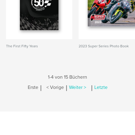
The First Fifty Years
2023 Super Series Photo Book
1-4 von 15 Büchern
|
|
|
Erste
< Vorige
Weiter >
Letzte