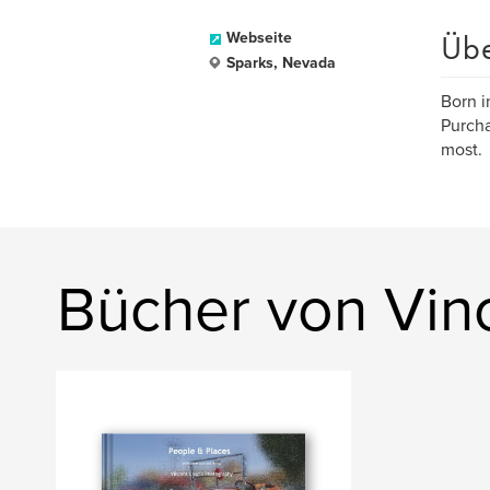
Üb
Webseite
Sparks, Nevada
Born i
Purcha
most.
Bücher von Vin