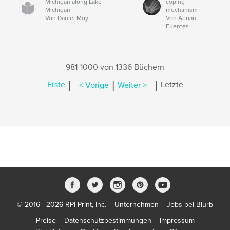
Michigan along Lake
coping
Michigan
mechanism
Von Daniel Moy
Von Adrian
Fuentes
981-1000 von 1336 Büchern
|
|
|
Erste
< Vorige
Weiter >
Letzte
© 2016 - 2026 RPI Print, Inc.
Unternehmen
Jobs bei Blurb
Preise
Datenschutzbestimmungen
Impressum