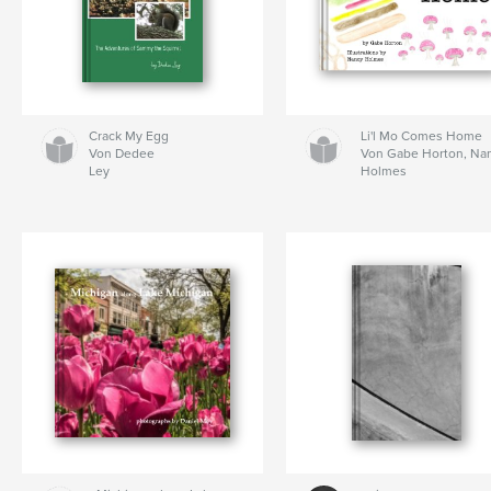
Crack My Egg
Li'l Mo Comes Home
Von Dedee
Von Gabe Horton, Na
Ley
Holmes