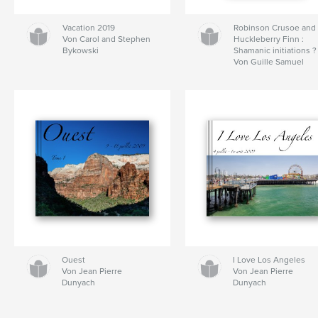
Vacation 2019
Robinson Crusoe and
Von Carol and Stephen
Huckleberry Finn :
Bykowski
Shamanic initiations ?
Von Guille Samuel
Ouest
I Love Los Angeles
Von Jean Pierre
Von Jean Pierre
Dunyach
Dunyach