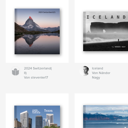
2024 Switzerland(
Iceland
II)
Von Nándor
Von stevenke17
Nagy