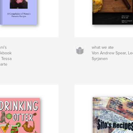
ni's
what we ate
kbook
Von Andrew Spear, Le
 Tessa
Syrjanen
arte