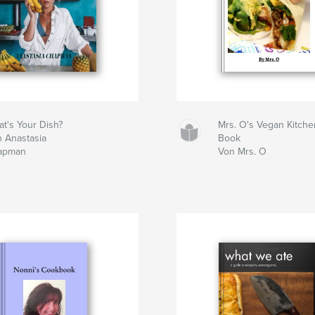
t's Your Dish?
Mrs. O's Vegan Kitch
 Anastasia
Book
apman
Von Mrs. O