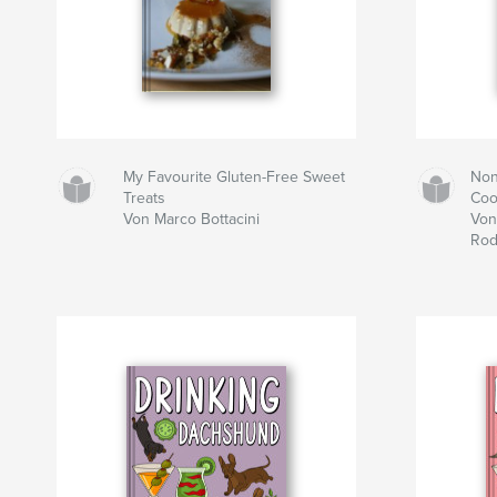
My Favourite Gluten-Free Sweet
Non
Treats
Coo
Von Marco Bottacini
Von
Rod