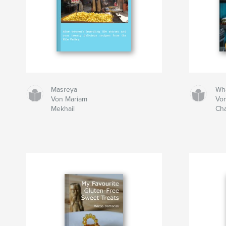
Masreya
Wha
Von Mariam
Von
Mekhail
Ch