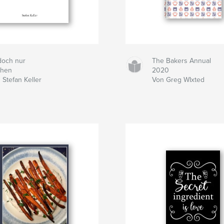
 doch nur
The Bakers Annual
chen
2020
 Stefan Keller
Von Greg WIxted