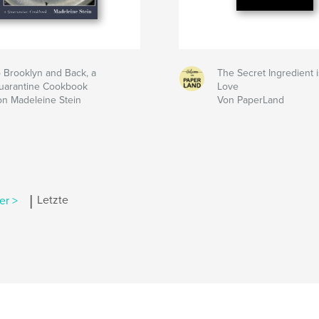
o Brooklyn and Back, a
The Secret Ingredient i
uarantine Cookbook
Love
on Madeleine Stein
Von PaperLand
|
er >
Letzte