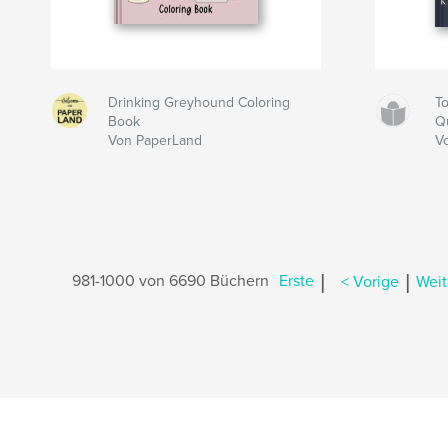
Drinking Greyhound Coloring
T
Book
Q
Von PaperLand
V
|
|
981-1000 von 6690 Büchern
Erste
< Vorige
Weit