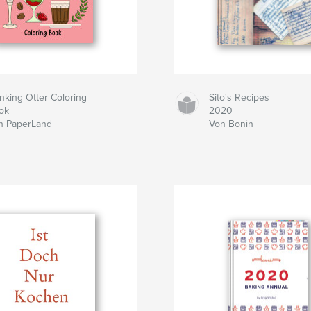
nking Otter Coloring
Sito's Recipes
ok
2020
n PaperLand
Von Bonin