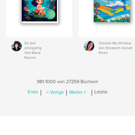
Du bist
Outside My Window
einzigartig
Von Elizabeth Duhart
Von Maria
Perez
Barresi
981-1000 von 27259 Büchern
|
|
|
Erste
< Vorige
Weiter >
Letzte