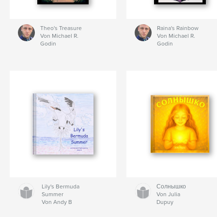
Theo's Treasure
Raina's Rainbow
Von Michael R.
Von Michael R.
Godin
Godin
Lily's Bermuda
Солнышко
Summer
Von Julia
Von Andy B
Dupuy