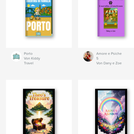
Porto
Amore e Psiche
Von Kiddy
5
Travel
Von Dany e Zoe