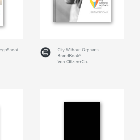
egaShoot
City Without Orphans
BrandBook®
Von Citizen+Co.