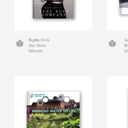
BigMa Chris
Ge
Von Velez
B
Wilmoth
V