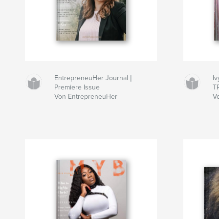
EntrepreneuHer Journal |
Iv
Premiere Issue
T
Von EntrepreneuHer
V