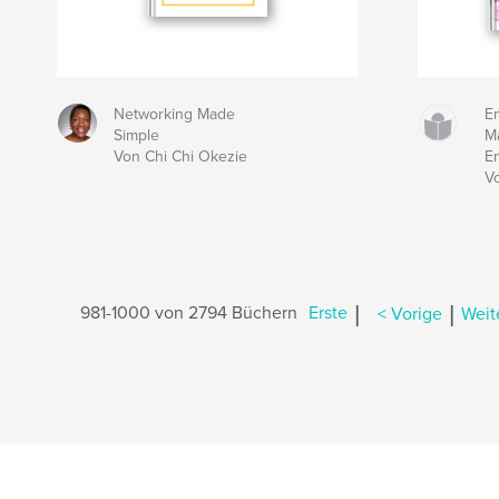
Networking Made
E
Simple
M
Von Chi Chi Okezie
E
V
|
|
981-1000 von 2794 Büchern
Erste
< Vorige
Weit