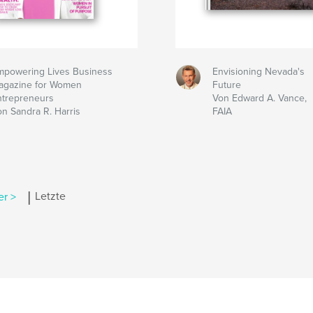
mpowering Lives Business
Envisioning Nevada's
agazine for Women
Future
ntrepreneurs
Von Edward A. Vance,
on Sandra R. Harris
FAIA
|
er >
Letzte