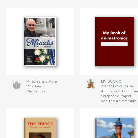
Miracles and More
MY BOOK OF
Von Sandra
ANIMATRONICS: An
Choukroun
Animatronic Communi
Scrapbook Project
Von The Animatronic
Community