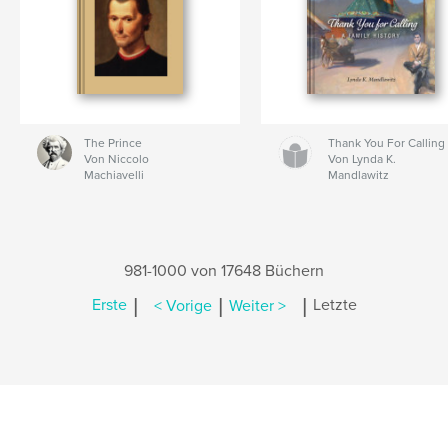
The Prince
Thank You For Calling
Von Niccolo
Von Lynda K.
Machiavelli
Mandlawitz
981-1000 von 17648 Büchern
|
|
|
Erste
< Vorige
Weiter >
Letzte