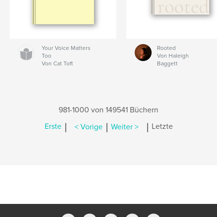
Your Voice Matters
Rooted
Too
Von Haleigh
Von Cat Toft
Baggett
981-1000 von 149541 Büchern
|
|
|
Erste
< Vorige
Weiter >
Letzte