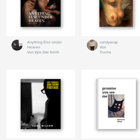
Anything Else Under
candywrap
Heaven
Von
Von Kyle Dax Smith
Troche