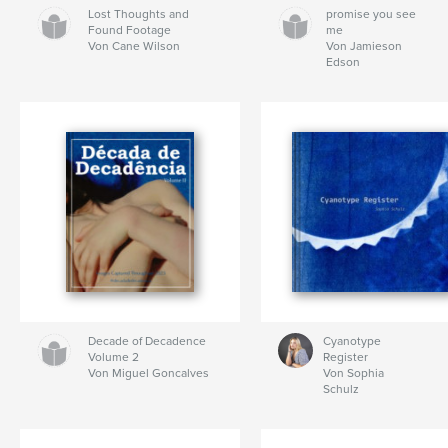
Lost Thoughts and
promise you see
Found Footage
me
Von Cane Wilson
Von Jamieson
Edson
Decade of Decadence
Cyanotype
Volume 2
Register
Von Miguel Goncalves
Von Sophia
Schulz