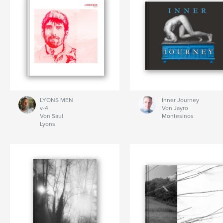
LYONS MEN
Inner Journey
v-4
Von Jayro
Von Saul
Montesinos
Lyons