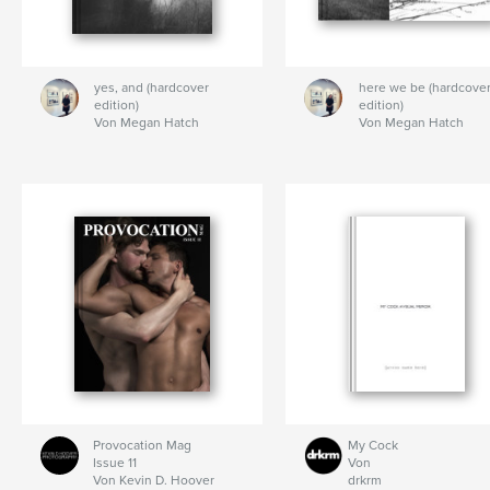
yes, and (hardcover
here we be (hardcove
edition)
edition)
Von Megan Hatch
Von Megan Hatch
Provocation Mag
My Cock
Issue 11
Von
Von Kevin D. Hoover
drkrm