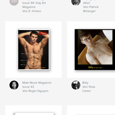
issue 94: Gay Art
désir
Magazine
Von Patrick
Von E. Hirano
Bélanger
Male Muse Magazine
Billy
Issue #2
Von Shax
Von Roger Nguyen
Carter