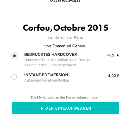
VORSCHAU
Corfou,Octobre 2015
Lumières de Pluie
von
Emmanuel Géneau
BEDRUCKTES HARDCOVER
74,21 €
Hardcover-Buch mit vollfarbigem Design,
direkt auf den Einband gedruckt
INSTANT-PDF-VERSION
5,00 €
Auf jedem Gerät darstellbar
Die MwSt. wird an der Kasse aufgeschlagen.