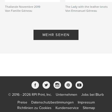
Thaïlande Novembre 2019
The Lady with the leather knots
Von Famille Géneau
Von Emmanuel Géneau
MEHR SEHEN
© 2016 - 2026 RPI Print, Inc.
Unternehmen
Jobs bei Blurb
Preise
Datenschutzbestimmungen
Impressum
Richtlinien zu Cookies
Kundenservice
Sitemap