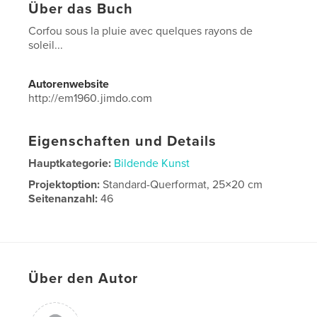
Über das Buch
Corfou sous la pluie avec quelques rayons de
soleil...
Autorenwebsite
http://em1960.jimdo.com
Eigenschaften und Details
Hauptkategorie:
Bildende Kunst
Projektoption:
Standard-Querformat, 25×20 cm
Seitenanzahl:
46
Veröffentlichungsdatum:
Dez. 12, 2015
Sprache
French
Schlüsselwörter
Über den Autor
,
,
Corfou
paysages
couleurs de pluie