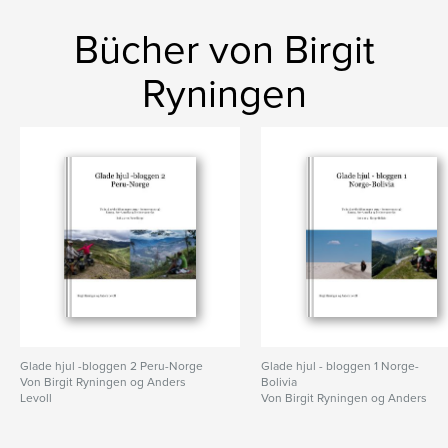
Bücher von Birgit
Ryningen
Glade hjul -bloggen 2 Peru-Norge
Glade hjul - bloggen 1 Norge-
Von Birgit Ryningen og Anders
Bolivia
Levoll
Von Birgit Ryningen og Anders
Levoll