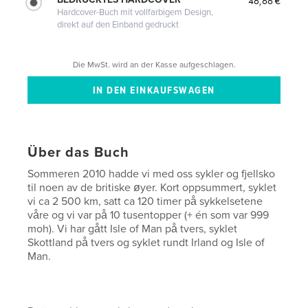
46,66 €
Hardcover-Buch mit vollfarbigem Design,
direkt auf den Einband gedruckt
Die MwSt. wird an der Kasse aufgeschlagen.
Über das Buch
Sommeren 2010 hadde vi med oss sykler og fjellsko
til noen av de britiske øyer. Kort oppsummert, syklet
vi ca 2 500 km, satt ca 120 timer på sykkelsetene
våre og vi var på 10 tusentopper (+ én som var 999
moh). Vi har gått Isle of Man på tvers, syklet
Skottland på tvers og syklet rundt Irland og Isle of
Man.