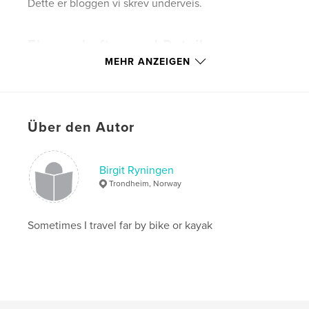
Dette er bloggen vi skrev underveis.
Eigenschaften und Details
MEHR ANZEIGEN
Hauptkategorie:
Reisen
Projektoption:
Standard-Hochformat, 20×25 cm
Seitenanzahl:
46
Veröffentlichungsdatum:
Sept. 20, 2010
Über den Autor
Schlüsselwörter
,
,
,
,
Isle of Man
Skottland
Irland
sykkel
Birgit Ryningen
Trondheim, Norway
,
sykkeltur
reise
Sometimes I travel far by bike or kayak