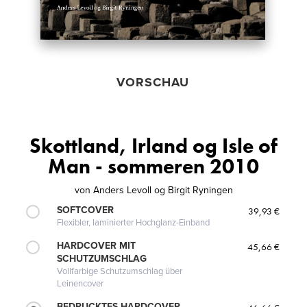
VORSCHAU
Skottland, Irland og Isle of
Man - sommeren 2010
von
Anders Levoll og Birgit Ryningen
SOFTCOVER
39,93 €
Flexibler, laminierter Hochglanz-Einband
HARDCOVER MIT
45,66 €
SCHUTZUMSCHLAG
Vollfarbige Schutzumschlag über
Leinencover
BEDRUCKTES HARDCOVER