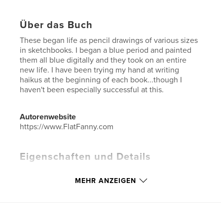
Über das Buch
These began life as pencil drawings of various sizes
in sketchbooks. I began a blue period and painted
them all blue digitally and they took on an entire
new life. I have been trying my hand at writing
haikus at the beginning of each book...though I
haven't been especially successful at this.
Autorenwebsite
https://www.FlatFanny.com
Eigenschaften und Details
Hauptkategorie:
Kunst & Fotografie
MEHR ANZEIGEN
Weitere Kategorien
Bildende Kunst
Projektoption:
Standard-Hochformat, 20×25 cm
Seitenanzahl:
32