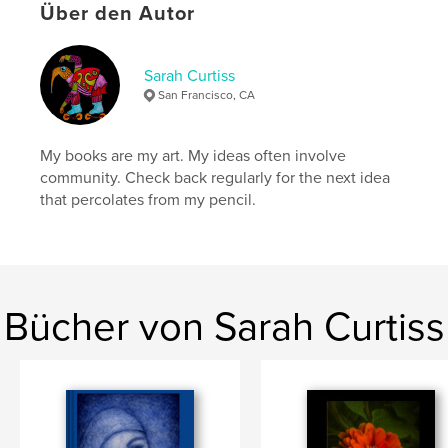
Veröffentlichungsdatum:
Apr. 01, 2026
Über den Autor
Sprache
English
Schlüsselwörter
Sarah Curtiss
San Francisco, CA
,
,
sketchbook nudes
sarah curtiss
blue nude
My books are my art. My ideas often involve
community. Check back regularly for the next idea
that percolates from my pencil.
Bücher von Sarah Curtiss