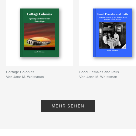
Cottage Colonies
Food, Females and Rails
Von Jane M. Weissman
Von Jane M. Weissman
MEHR SEHEN