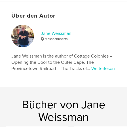
Weitere Kategorien
Geschichte
,
Kunst & Fotografie
Projektoption:
20×25 cm
Über den Autor
Seitenanzahl:
94
ISBN
Softcover: 9798261014140
Jane Weissman
Massachusetts
Veröffentlichungsdatum:
März 10, 2026
Sprache
English
Jane Weissman is the author of Cottage Colonies –
Schlüsselwörter
Opening the Door to the Outer Cape, The
,
,
,
Photographys
History
Food
Cape Cod
Provincetown Railroad – The Tracks of...
Weiterlesen
Bücher von Jane
Weissman