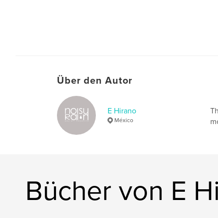
Über den Autor
E Hirano
Th
México
mo
Bücher von E H