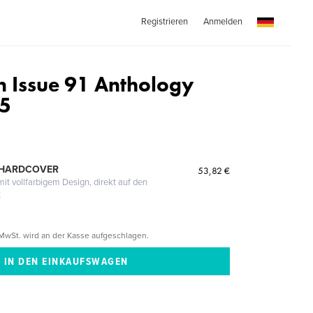
Registrieren
Anmelden
n Issue 91 Anthology
5
 HARDCOVER
53,82 €
it vollfarbigem Design, direkt auf den
t
MwSt. wird an der Kasse aufgeschlagen.