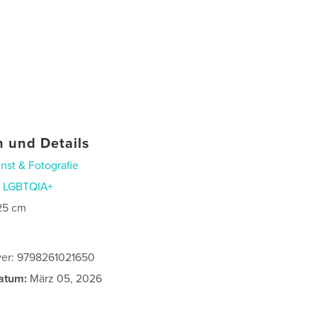
 und Details
nst & Fotografie
n
LGBTQIA+
25 cm
ver: 9798261021650
atum:
März 05, 2026