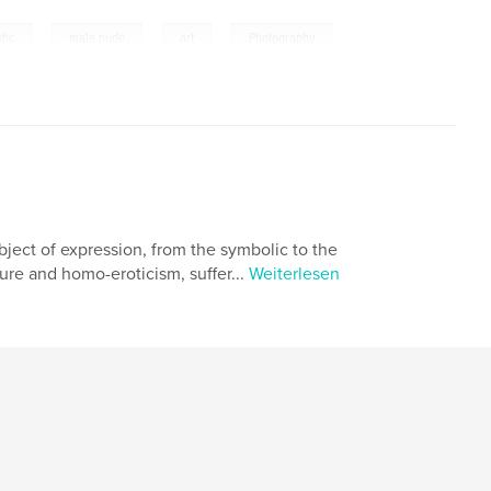
,
,
,
tic
male nude
art
Photography
ject of expression, from the symbolic to the
gure and homo-eroticism, suffer...
Weiterlesen