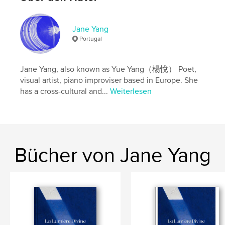
Projektoption:
20×25 cm
Seitenanzahl:
72
Jane Yang
ISBN
Portugal
Bedrucktes Hardcover: 9798295045363
Veröffentlichungsdatum:
Okt. 30, 2025
Jane Yang, also known as Yue Yang（楊悅） Poet,
Sprache
English
visual artist, piano improviser based in Europe. She
has a cross-cultural and...
Weiterlesen
Schlüsselwörter
靈
Bücher von Jane Yang