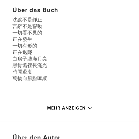
Über das Buch
沈默不是靜止
言辭不是響動
一切看不見的
正在發生
一切有形的
正在退隱
白房子裝滿月亮
黑骨骼裡長滿光
時間退潮
萬物向原點匯聚
Autorenwebsite
https://drifterjane.wixsite.com/drifterjane
MEHR ANZEIGEN
Eigenschaften und Details
Hauptkategorie:
Poesie
Über den Autor