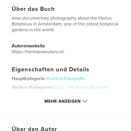
Über das Buch
slow documentary photography about the Hortus
Botanicus in Amsterdam, one of the oldest botanical
gardens in the world.
Autorenwebsite
https://hermanwouters.nl/
Eigenschaften und Details
Hauptkategorie:
Kunst & Fotografie
Weitere Kategorien
Natur / Wildtiere
,
Bildende
Kunst
MEHR ANZEIGEN
Projektoption:
US Letter-Format, 22×28 cm
Seitenanzahl:
48
Veröffentlichungsdatum:
Okt. 08, 2025
Sprache
English
Über den Autor