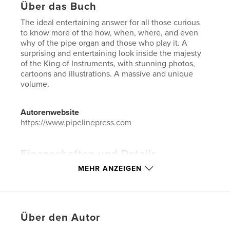
Über das Buch
The ideal entertaining answer for all those curious
to know more of the how, when, where, and even
why of the pipe organ and those who play it. A
surprising and entertaining look inside the majesty
of the King of Instruments, with stunning photos,
cartoons and illustrations. A massive and unique
volume.
Autorenwebsite
https://www.pipelinepress.com
Eigenschaften und Details
MEHR ANZEIGEN
Hauptkategorie:
Unterhaltung
Weitere Kategorien
Bildbände
,
Kunst & Fotografie
Projektoption:
Quadratisch klein, 18×18 cm
Seitenanzahl:
424
Über den Autor
ISBN