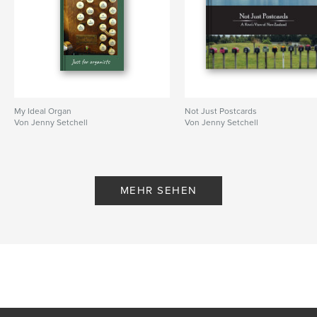
My Ideal Organ
Not Just Postcards
Von Jenny Setchell
Von Jenny Setchell
MEHR SEHEN