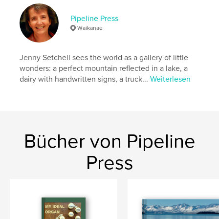
Softcover: 9798317523763
Pipeline Press
Veröffentlichungsdatum:
März 20, 2025
Waikanae
Sprache
English
Schlüsselwörter
Jenny Setchell sees the world as a gallery of little
,
,
,
,
anecdote
gift
music
organist
wonders: a perfect mountain reflected in a lake, a
dairy with handwritten signs, a truck...
Weiterlesen
pipe organ
Bücher von Pipeline
Press