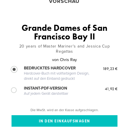
VORSCHAU
Grande Dames of San
Francisco Bay II
20 years of Master Mariner's and Jessica Cup
Regattas
von
Chris Ray
BEDRUCKTES HARDCOVER
189,23 €
Hardcover-Buch mit vollfarbigem Design,
direkt auf den Einband gedruckt
INSTANT-PDF-VERSION
41,92 €
Auf jedem Gerät darstellbar
Die MwSt. wird an der Kasse aufgeschlagen.