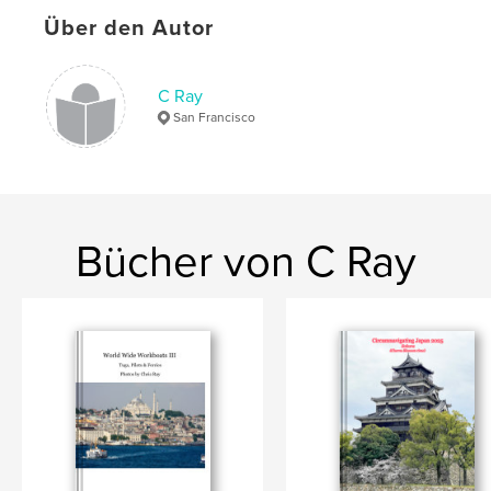
Fotografie
Über den Autor
Projektoption:
Querformat groß, 33×28 cm
Seitenanzahl:
116
Veröffentlichungsdatum:
Nov. 30, 2024
C Ray
San Francisco
Sprache
English
Schlüsselwörter
,
,
sailboats
StFYC
regattas
Bücher von C Ray