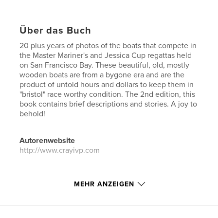
Über das Buch
20 plus years of photos of the boats that compete in
the Master Mariner's and Jessica Cup regattas held
on San Francisco Bay. These beautiful, old, mostly
wooden boats are from a bygone era and are the
product of untold hours and dollars to keep them in
"bristol" race worthy condition. The 2nd edition, this
book contains brief descriptions and stories. A joy to
behold!
Autorenwebsite
http://www.crayivp.com
Eigenschaften und Details
MEHR ANZEIGEN
Hauptkategorie:
Bildbände
Weitere Kategorien
Sport & Abenteuer
,
Kunst &