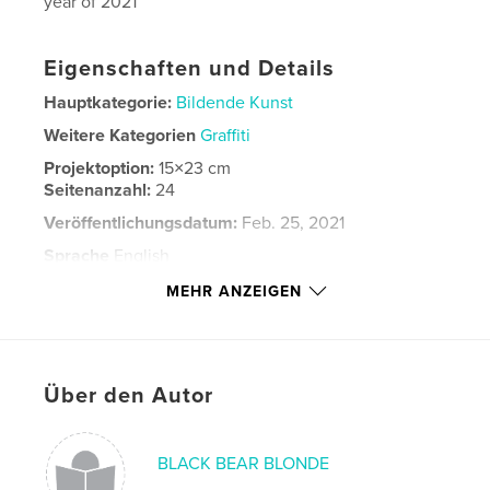
year of 2021
Eigenschaften und Details
Hauptkategorie:
Bildende Kunst
Weitere Kategorien
Graffiti
Projektoption:
15×23 cm
Seitenanzahl:
24
Veröffentlichungsdatum:
Feb. 25, 2021
Sprache
English
Schlüsselwörter
MEHR ANZEIGEN
,
,
,
,
MOLE
portraits
graffiti
fine art
,
art
mole
Über den Autor
BLACK BEAR BLONDE